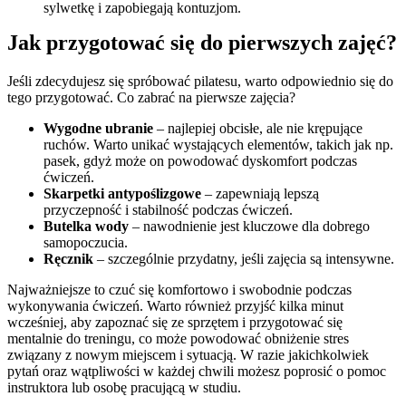
sylwetkę i zapobiegają kontuzjom.
Jak przygotować się do pierwszych zajęć?
Jeśli zdecydujesz się spróbować pilatesu, warto odpowiednio się do
tego przygotować. Co zabrać na pierwsze zajęcia?
Wygodne ubranie
– najlepiej obcisłe, ale nie krępujące
ruchów. Warto unikać wystających elementów, takich jak np.
pasek, gdyż może on powodować dyskomfort podczas
ćwiczeń.
Skarpetki antypoślizgowe
– zapewniają lepszą
przyczepność i stabilność podczas ćwiczeń.
Butelka wody
– nawodnienie jest kluczowe dla dobrego
samopoczucia.
Ręcznik
– szczególnie przydatny, jeśli zajęcia są intensywne.
Najważniejsze to czuć się komfortowo i swobodnie podczas
wykonywania ćwiczeń. Warto również przyjść kilka minut
wcześniej, aby zapoznać się ze sprzętem i przygotować się
mentalnie do treningu, co może powodować obniżenie stres
związany z nowym miejscem i sytuacją. W razie jakichkolwiek
pytań oraz wątpliwości w każdej chwili możesz poprosić o pomoc
instruktora lub osobę pracującą w studiu.