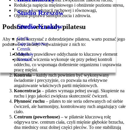
Redukcja napięcia mięśniowego i obniżenie poziomu stresu,
Poprawa koordynacji ruchowej i równowagi,
Studio Rzeszów
Ogólna poprawa samopoczucia i zdrowia.
Studio Kraków
Podstawowe zasady pilatesu
Grafik
Aby w pełni korzystać z dobrodziejstw pilatesu, warto poznać jego
Zajęcia Startowe
podstawowe zasady. Najważniejsze z nich to:
Cennik
Oddech
– prawidłowe oddychanie to kluczowy element
Artykuły
pilatesu. Ćwiczenia wykonuje się przy pełnej kontroli
Kontakt
oddechu, co wspomaga dotlenienie organizmu i usprawnia
pracę mięśni.
Kontrola
– każdy ruch powinien być wykonywany
świadomie i precyzyjnie, co pozwala na efektywne
angażowanie właściwych partii mięśniowych.
Koncentracja
– pilates wymaga pełnej uwagi. Skupienie na
ruchu i jego jakości zwiększa skuteczność ćwiczeń.
Płynność ruchu
– pilates to nie seria oderwanych od siebie
ćwiczeń, ale harmonijny, kontrolowany ruch angażujący całe
ciało.
Centrum (powerhouse)
– w pilatesie kluczową rolę
odgrywa tzw. centrum ciała, czyli mięśnie głębokie brzucha,
dna miednicy oraz dolnej części pleców. To one stabilizują