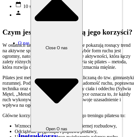
10 stycznia, 2025
Czym jest pilates i jakie są jego korzyści?
O nas
W ostatnich latach media społecznościowe pokazują rosnący trend
Close O nas
na aktywne spędzanie czasu wolnego. Wybór form ruchu jest
ogromny, natomiast wiele z nas poszukuje aktywności, która łączy
zalety różnych form ćwiczeń. Tutaj pojawia się pilates – metoda,
która rozwija ciało, poprawia postawę i wzmacnia mięśnie.
Pilates jest metodą ćwiczeń fizycznych zaliczaną do tzw. gimnastyki
rozumnej. Podstawą tej koncepcji jest świadomość ruchu, poprawna
technika oraz edukacja dotycząca postawy ciała i oddechu (Sylwia
Mętel, „Metoda Pilatesa”, 2016). W praktyce oznacza to, że każdy
ruch wykonywany podczas treningu ma swoje uzasadnienie i
wpływa na ogólną kondycję organizmu.
Główne korzyści wynikające z regularnego treningu pilatesu to:
Wzmocnienie mięśni bez ich nadmiernej rozbudowy,
Open O nas
Odciążenie kręgosłupa i poprawa postawy,
Instruktorzy
Uelastycznienie ciała oraz zwiększenie zakresu ruchu,