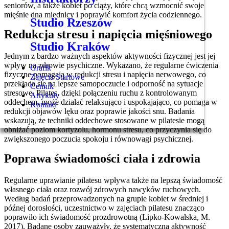
seniorów, a także kobiet po ciąży, które chcą wzmocnić swoje
mięśnie dna miednicy i poprawić komfort życia codziennego.
Studio Rzeszów
Redukcja stresu i napięcia mięśniowego
Studio Kraków
Jednym z bardzo ważnych aspektów aktywności fizycznej jest jej
wpływ na zdrowie psychiczne. Wykazano, że regularne ćwiczenia
Grafik
fizyczne pomagają w redukcji stresu i napięcia nerwowego, co
Zajęcia Startowe
przekłada się na lepsze samopoczucie i odporność na sytuacje
Cennik
stresowe. Pilates, dzięki połączeniu ruchu z kontrolowanym
Artykuły
oddechem, może działać relaksująco i uspokajająco, co pomaga w
Kontakt
redukcji objawów lęku oraz poprawie jakości snu. Badania
wskazują, że techniki oddechowe stosowane w pilatesie mogą
obniżać poziom kortyzolu, hormonu stresu, co przyczynia się do
zwiększonego poczucia spokoju i równowagi psychicznej.
Poprawa świadomości ciała i zdrowia
Regularne uprawianie pilatesu wpływa także na lepszą świadomość
własnego ciała oraz rozwój zdrowych nawyków ruchowych.
Według badań przeprowadzonych na grupie kobiet w średniej i
późnej dorosłości, uczestnictwo w zajęciach pilatesu znacząco
poprawiło ich świadomość prozdrowotną (Lipko-Kowalska, M.
2017). Badane osoby zauważyły, że systematyczna aktywność