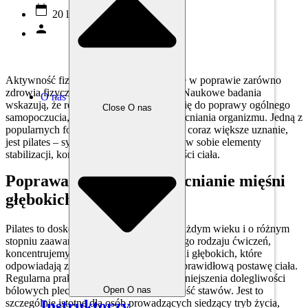
20 lutego, 2025
Aktywność fizyczna odgrywa ważną rolę w poprawie zarówno
zdrowia fizycznego, jak i psychicznego. Naukowe badania
O nas
wskazują, że regularny ruch przyczynia się do poprawy ogólnego
Close O nas
samopoczucia, redukcji stresu oraz wzmacniania organizmu. Jedną z
popularnych form ćwiczeń, która zyskuje coraz większe uznanie,
jest pilates – system ćwiczeń, który łączy w sobie elementy
stabilizacji, kontroli oddechu i świadomości ciała.
Poprawa postawy i wzmacnianie mięśni
głębokich
Pilates to doskonały wybór dla osób w każdym wieku i o różnym
stopniu zaawansowania. W przypadku tego rodzaju ćwiczeń,
koncentrujemy się na wzmacnianiu mięśni głębokich, które
odpowiadają za stabilizację kręgosłupa i prawidłową postawę ciała.
Regularna praktyka przyczynia się do zmniejszenia dolegliwości
Open O nas
bólowych pleców oraz poprawia mobilność stawów. Jest to
Instruktorzy
szczególnie istotne dla osób prowadzących siedzący tryb życia,