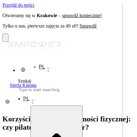
Przejdź do treści
Otwieramy się w
Krakowie
–
sprawdź koniecznie!
Tylko u nas, pierwsze zajęcia za 49 zł!!
Sprawdź
Szukaj
PL
Szukaj
Strefa Klienta
PL
Korzyści płynące z aktywności fizycznej:
czy pilates to dobry wybór?